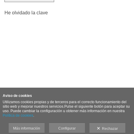
He olvidado la clave
Aviso de cookies
Utilizamos cookies propias
y de terceros
para el correcto funcionamiento del
sitio web y mejorar nuestros servicios.Pulse el siguiente botón para aceptar su
uso. Puede cambiar la configuración u obtener más información en nuestra
Política de cookies
.
Más información
Configurar
Rechazar