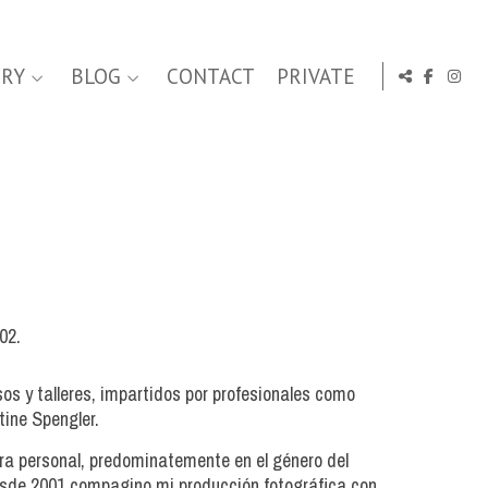
ERY
BLOG
CONTACT
PRIVATE
02.
os y talleres, impartidos por profesionales como
ine Spengler.
obra personal, predominatemente en el género del
 Desde 2001 compagino mi producción fotográfica con