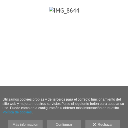
Aviso de cookies
Utilizamos cookies propias
y de terceros
para el correcto funcionamiento del
sitio web y mejorar nuestros servicios.Pulse el siguiente botón para aceptar su
uso. Puede cambiar la configuración u obtener más información en nuestra
Política de cookies
.
Más información
Configurar
Rechazar