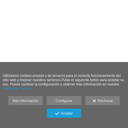
Aviso de cookies
Utilizamos cookies propias
y de terceros
para el correcto funcionamiento del
sitio web y mejorar nuestros servicios.Pulse el siguiente botón para aceptar su
uso. Puede cambiar la configuración u obtener más información en nuestra
Política de cookies
.
Más información
Configurar
Rechazar
Aceptar