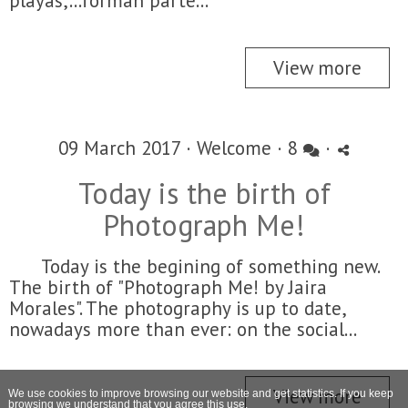
playas,...forman parte...
View more
09 March 2017 ·
Welcome
·
8
·
Today is the birth of
Photograph Me!
Today is the begining of something new.
The birth of "Photograph Me! by Jaira
Morales". The photography is up to date,
nowadays more than ever: on the social...
View more
We use cookies to improve browsing our website and get statistics. If you keep
browsing we understand that you agree this use.