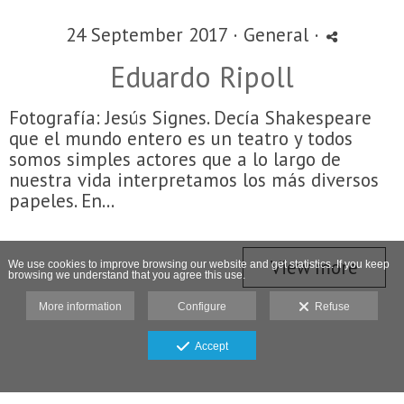
24 September 2017 ·
General
·
Eduardo Ripoll
Fotografía: Jesús Signes. Decía Shakespeare
que el mundo entero es un teatro y todos
somos simples actores que a lo largo de
nuestra vida interpretamos los más diversos
papeles. En...
View more
We use cookies to improve browsing our website and get statistics. If you keep
browsing we understand that you agree this use.
More information
Configure
Refuse
Accept