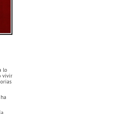
 lo
 vivir
orias
 ha
ía